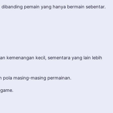
an dibanding pemain yang hanya bermain sebentar.
an kemenangan kecil, sementara yang lain lebih
an pola masing-masing permainan.
a game.