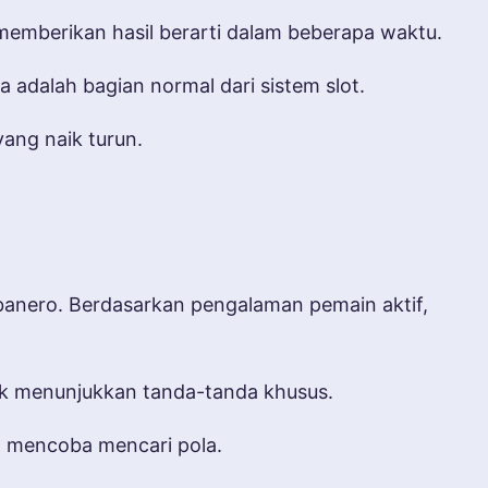
memberikan hasil berarti dalam beberapa waktu.
ya adalah bagian normal dari sistem slot.
yang naik turun.
Habanero. Berdasarkan pengalaman pemain aktif,
dak menunjukkan tanda-tanda khusus.
in mencoba mencari pola.