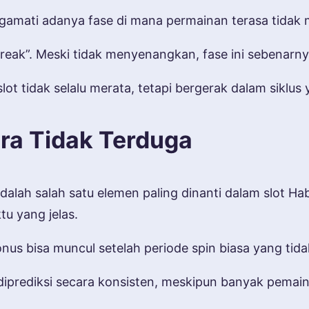
gamati adanya fase di mana permainan terasa tidak 
 streak”. Meski tidak menyenangkan, fase ini sebenarn
 tidak selalu merata, tetapi bergerak dalam siklus 
ra Tidak Terduga
 adalah salah satu elemen paling dinanti dalam slot 
tu yang jelas.
nus bisa muncul setelah periode spin biasa yang ti
 diprediksi secara konsisten, meskipun banyak pema