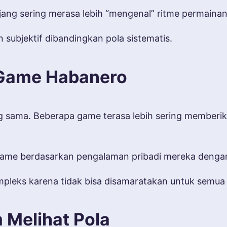
njang sering merasa lebih “mengenal” ritme permain
 subjektif dibandingkan pola sistematis.
 Game Habanero
g sama. Beberapa game terasa lebih sering memberik
n game berdasarkan pengalaman pribadi mereka deng
kompleks karena tidak bisa disamaratakan untuk semu
m Melihat Pola