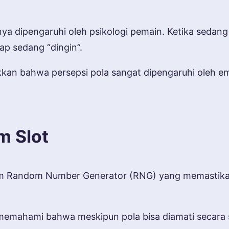
ya dipengaruhi oleh psikologi pemain. Ketika seda
ap sedang “dingin”.
jukkan bahwa persepsi pola sangat dipengaruhi oleh 
m Slot
m Random Number Generator (RNG) yang memastikan 
emahami bahwa meskipun pola bisa diamati secara sub