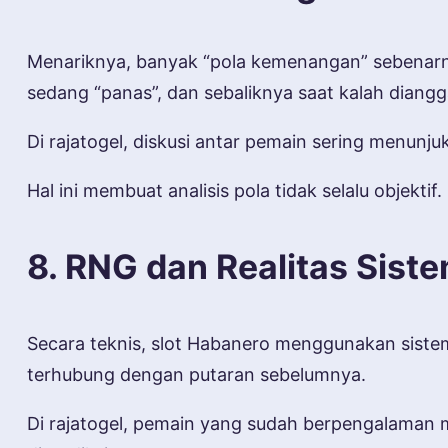
Menariknya, banyak “pola kemenangan” sebenarn
sedang “panas”, dan sebaliknya saat kalah diangg
Di rajatogel, diskusi antar pemain sering menun
Hal ini membuat analisis pola tidak selalu objektif.
8. RNG dan Realitas Siste
Secara teknis, slot Habanero menggunakan siste
terhubung dengan putaran sebelumnya.
Di rajatogel, pemain yang sudah berpengalaman m