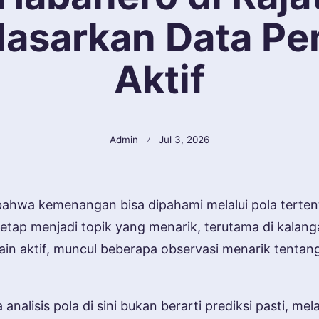
dasarkan Data Pe
Aktif
Admin
Jul 3, 2026
bahwa kemenangan bisa dipahami melalui pola terten
tetap menjadi topik yang menarik, terutama di kalan
main aktif, muncul beberapa observasi menarik tent
nalisis pola di sini bukan berarti prediksi pasti, me