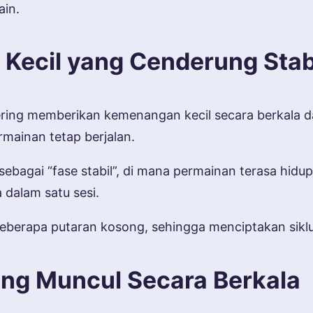
in.
Kecil yang Cenderung Stab
sering memberikan kemenangan kecil secara berkala d
rmainan tetap berjalan.
sebagai “fase stabil”, di mana permainan terasa hidu
 dalam satu sesi.
beberapa putaran kosong, sehingga menciptakan sikl
ring Muncul Secara Berkala