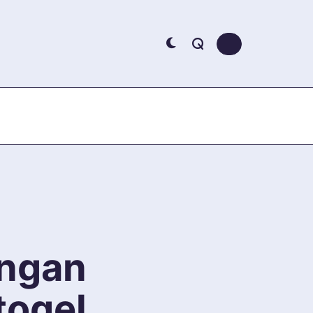
angan
togel