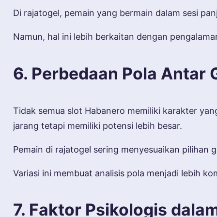
Di rajatogel, pemain yang bermain dalam sesi pa
Namun, hal ini lebih berkaitan dengan pengalaman
6. Perbedaan Pola Antar
Tidak semua slot Habanero memiliki karakter yan
jarang tetapi memiliki potensi lebih besar.
Pemain di rajatogel sering menyesuaikan piliha
Variasi ini membuat analisis pola menjadi lebih 
7. Faktor Psikologis dala