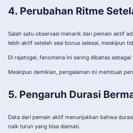
4. Perubahan Ritme Setel
Salah satu observasi menarik dari pemain aktif 
lebih aktif setelah sesi bonus selesai, meskipun tid
Di rajatogel, fenomena ini sering dibahas sebaga
Meskipun demikian, pengalaman ini membuat perm
5. Pengaruh Durasi Berm
Data dari pemain aktif menunjukkan bahwa duras
naik turun yang bisa diamati.