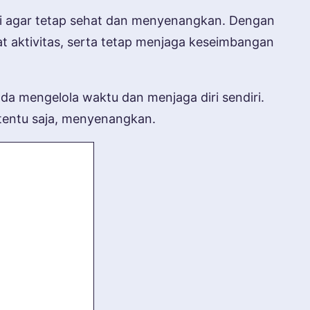
unci agar tetap sehat dan menyenangkan. Dengan
 aktivitas, serta tetap menjaga keseimbangan
da mengelola waktu dan menjaga diri sendiri.
 tentu saja, menyenangkan.