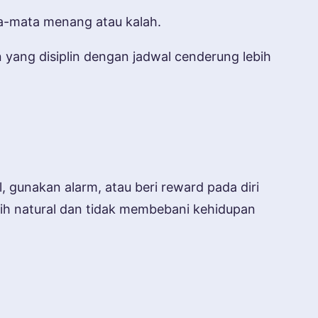
a-mata menang atau kalah.
yang disiplin dengan jadwal cenderung lebih
, gunakan alarm, atau beri reward pada diri
bih natural dan tidak membebani kehidupan