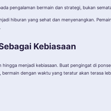
pada pengalaman bermain dan strategi, bukan semat
njadi hiburan yang sehat dan menyenangkan. Pemain 
.
Sebagai Kebiasaan
n hingga menjadi kebiasaan. Buat pengingat di ponsel
a, bermain dengan waktu yang teratur akan terasa le