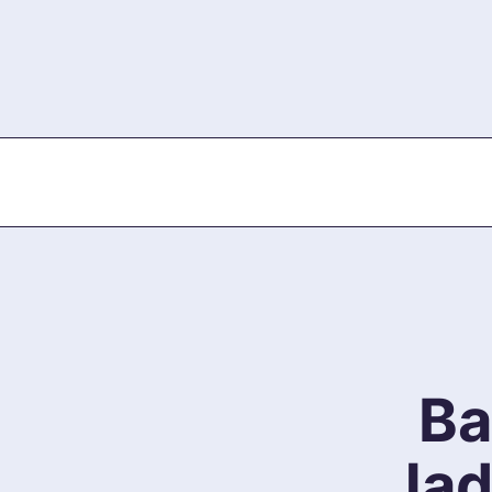
Skip
to
content
Ba
Jad