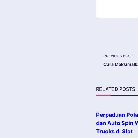
<span
PREVIOUS POST
Cara Maksimalkan
class=
subtitl
RELATED POSTS
screen
Perpaduan Pola
reader
dan Auto Spin 
Trucks di Slot
text"