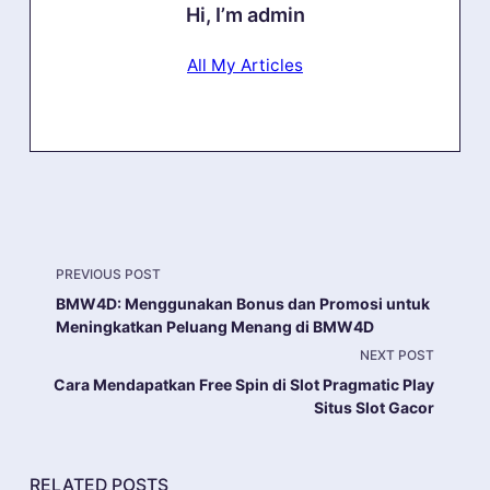
Hi, I’m
admin
All My Articles
<span
PREVIOUS POST
BMW4D: Menggunakan Bonus dan Promosi untuk
class="nav-
Meningkatkan Peluang Menang di BMW4D
NEXT POST
subtitle
Cara Mendapatkan Free Spin di Slot Pragmatic Play
Situs Slot Gacor
screen-
reader-
RELATED POSTS