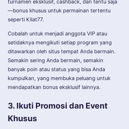
turnamen eksklusif, cashback, dan tentu saja
—bonus khusus untuk permainan tertentu
seperti Kilat77.
Cobalah untuk menjadi anggota VIP atau
setidaknya mengikuti setiap program yang
ditawarkan oleh situs tempat Anda bermain.
Semakin sering Anda bermain, semakin
banyak poin atau status yang bisa Anda
kumpulkan, yang membuka peluang untuk
mendapatkan bonus eksklusif lainnya.
3.
Ikuti Promosi dan Event
Khusus