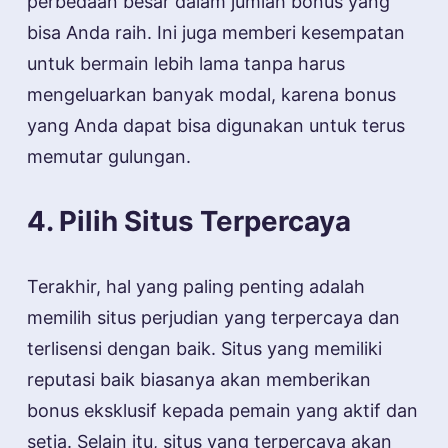
perbedaan besar dalam jumlah bonus yang
bisa Anda raih. Ini juga memberi kesempatan
untuk bermain lebih lama tanpa harus
mengeluarkan banyak modal, karena bonus
yang Anda dapat bisa digunakan untuk terus
memutar gulungan.
4.
Pilih Situs Terpercaya
Terakhir, hal yang paling penting adalah
memilih situs perjudian yang terpercaya dan
terlisensi dengan baik. Situs yang memiliki
reputasi baik biasanya akan memberikan
bonus eksklusif kepada pemain yang aktif dan
setia. Selain itu, situs yang terpercaya akan