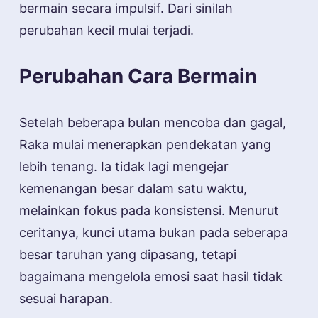
bermain secara impulsif. Dari sinilah
perubahan kecil mulai terjadi.
Perubahan Cara Bermain
Setelah beberapa bulan mencoba dan gagal,
Raka mulai menerapkan pendekatan yang
lebih tenang. Ia tidak lagi mengejar
kemenangan besar dalam satu waktu,
melainkan fokus pada konsistensi. Menurut
ceritanya, kunci utama bukan pada seberapa
besar taruhan yang dipasang, tetapi
bagaimana mengelola emosi saat hasil tidak
sesuai harapan.