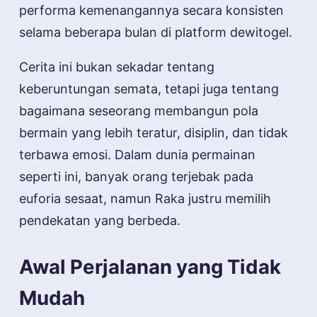
performa kemenangannya secara konsisten
selama beberapa bulan di platform dewitogel.
Cerita ini bukan sekadar tentang
keberuntungan semata, tetapi juga tentang
bagaimana seseorang membangun pola
bermain yang lebih teratur, disiplin, dan tidak
terbawa emosi. Dalam dunia permainan
seperti ini, banyak orang terjebak pada
euforia sesaat, namun Raka justru memilih
pendekatan yang berbeda.
Awal Perjalanan yang Tidak
Mudah