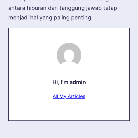
antara hiburan dan tanggung jawab tetap
menjadi hal yang paling penting.
Hi, I’m
admin
All My Articles