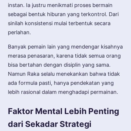
instan. Ia justru menikmati proses bermain
sebagai bentuk hiburan yang terkontrol. Dari
sinilah konsistensi mulai terbentuk secara
perlahan.
Banyak pemain lain yang mendengar kisahnya
merasa penasaran, karena tidak semua orang
bisa bertahan dengan disiplin yang sama.
Namun Raka selalu menekankan bahwa tidak
ada formula pasti, hanya pendekatan yang
lebih rasional dalam menghadapi permainan.
Faktor Mental Lebih Penting
dari Sekadar Strategi