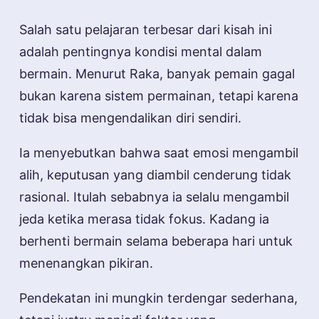
Salah satu pelajaran terbesar dari kisah ini
adalah pentingnya kondisi mental dalam
bermain. Menurut Raka, banyak pemain gagal
bukan karena sistem permainan, tetapi karena
tidak bisa mengendalikan diri sendiri.
Ia menyebutkan bahwa saat emosi mengambil
alih, keputusan yang diambil cenderung tidak
rasional. Itulah sebabnya ia selalu mengambil
jeda ketika merasa tidak fokus. Kadang ia
berhenti bermain selama beberapa hari untuk
menenangkan pikiran.
Pendekatan ini mungkin terdengar sederhana,