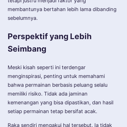
tetapi justru menjadi faktor yang
membantunya bertahan lebih lama dibanding
sebelumnya.
Perspektif yang Lebih
Seimbang
Meski kisah seperti ini terdengar
menginspirasi, penting untuk memahami
bahwa permainan berbasis peluang selalu
memiliki risiko. Tidak ada jaminan
kemenangan yang bisa dipastikan, dan hasil
setiap permainan tetap bersifat acak.
Raka sendiri mengakui hal tersebut. Ia tidak