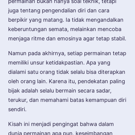
permainan bukan hanya soal teknik, tetapi
juga tentang pengendalian diri dan cara
berpikir yang matang. Ia tidak mengandalkan
keberuntungan semata, melainkan mencoba
menjaga ritme dan emosinya agar tetap stabil.
Namun pada akhirnya, setiap permainan tetap
memiliki unsur ketidakpastian. Apa yang
dialami satu orang tidak selalu bisa diterapkan
oleh orang lain. Karena itu, pendekatan paling
bijak adalah selalu bermain secara sadar,
terukur, dan memahami batas kemampuan diri
sendiri.
Kisah ini menjadi pengingat bahwa dalam
dunia permainan apa pun, keseimbangan