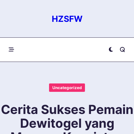
Skip
to
HZSFW
content
Uncategorized
Cerita Sukses Pemain
Dewitogel yang