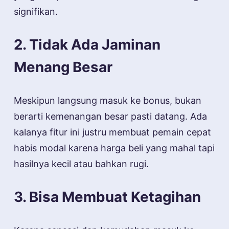
signifikan.
2. Tidak Ada Jaminan
Menang Besar
Meskipun langsung masuk ke bonus, bukan
berarti kemenangan besar pasti datang. Ada
kalanya fitur ini justru membuat pemain cepat
habis modal karena harga beli yang mahal tapi
hasilnya kecil atau bahkan rugi.
3. Bisa Membuat Ketagihan