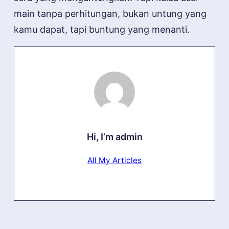
main tanpa perhitungan, bukan untung yang
kamu dapat, tapi buntung yang menanti.
Hi, I’m
admin
All My Articles