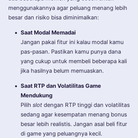
menggunakannya agar peluang menang lebih
besar dan risiko bisa diminimalkan:
Saat Modal Memadai
Jangan pakai fitur ini kalau modal kamu
pas-pasan. Pastikan kamu punya dana
yang cukup untuk membeli beberapa kali
jika hasilnya belum memuaskan.
Saat RTP dan Volatilitas Game
Mendukung
Pilih
slot
dengan RTP tinggi dan volatilitas
sedang agar kesempatan menang bonus
besar lebih realistis. Jangan asal beli fitur
di game yang peluangnya kecil.