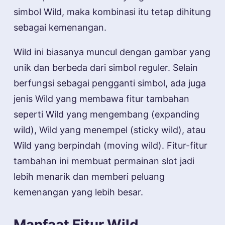
simbol Wild, maka kombinasi itu tetap dihitung
sebagai kemenangan.
Wild ini biasanya muncul dengan gambar yang
unik dan berbeda dari simbol reguler. Selain
berfungsi sebagai pengganti simbol, ada juga
jenis Wild yang membawa fitur tambahan
seperti Wild yang mengembang (expanding
wild), Wild yang menempel (sticky wild), atau
Wild yang berpindah (moving wild). Fitur-fitur
tambahan ini membuat permainan slot jadi
lebih menarik dan memberi peluang
kemenangan yang lebih besar.
Manfaat Fitur Wild