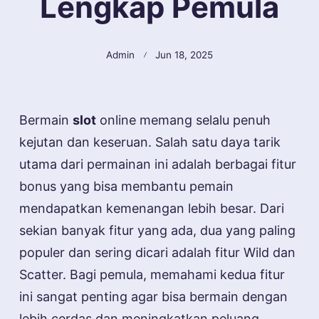
Lengkap Pemula
Admin
Jun 18, 2025
Bermain
slot
online memang selalu penuh
kejutan dan keseruan. Salah satu daya tarik
utama dari permainan ini adalah berbagai fitur
bonus yang bisa membantu pemain
mendapatkan kemenangan lebih besar. Dari
sekian banyak fitur yang ada, dua yang paling
populer dan sering dicari adalah fitur Wild dan
Scatter. Bagi pemula, memahami kedua fitur
ini sangat penting agar bisa bermain dengan
lebih cerdas dan meningkatkan peluang