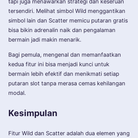
tapi juga menawarkan strategi dan keseruan
tersendiri. Melihat simbol Wild menggantikan
simbol lain dan Scatter memicu putaran gratis
bisa bikin adrenalin naik dan pengalaman
bermain jadi makin menarik.
Bagi pemula, mengenal dan memanfaatkan
kedua fitur ini bisa menjadi kunci untuk
bermain lebih efektif dan menikmati setiap
putaran slot tanpa merasa cemas kehilangan
modal.
Kesimpulan
Fitur Wild dan Scatter adalah dua elemen yang