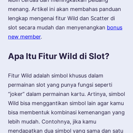
menang. Artikel ini akan membahas panduan
lengkap mengenai fitur Wild dan Scatter di
slot secara mudah dan menyenangkan
bonus
new member
.
Apa Itu Fitur Wild di Slot?
Fitur Wild adalah simbol khusus dalam
permainan slot yang punya fungsi seperti
“joker” dalam permainan kartu. Artinya, simbol
Wild bisa menggantikan simbol lain agar kamu
bisa membentuk kombinasi kemenangan yang
lebih mudah. Contohnya, jika kamu
mendapatkan dua simbol yang sama dan satu