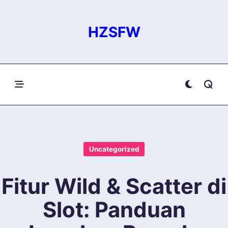
Skip
to
HZSFW
content
Uncategorized
Fitur Wild & Scatter di
Slot: Panduan