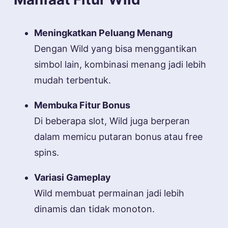
Meningkatkan Peluang Menang
Dengan Wild yang bisa menggantikan
simbol lain, kombinasi menang jadi lebih
mudah terbentuk.
Membuka Fitur Bonus
Di beberapa slot, Wild juga berperan
dalam memicu putaran bonus atau free
spins.
Variasi Gameplay
Wild membuat permainan jadi lebih
dinamis dan tidak monoton.