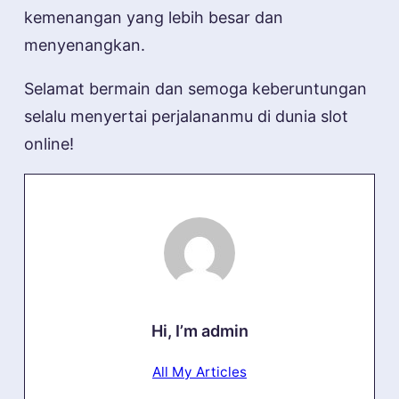
kemenangan yang lebih besar dan
menyenangkan.
Selamat bermain dan semoga keberuntungan
selalu menyertai perjalananmu di dunia slot
online!
Hi, I’m
admin
All My Articles