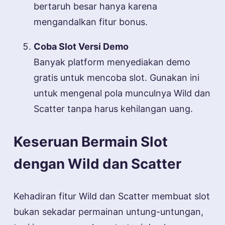
bertaruh besar hanya karena
mengandalkan fitur bonus.
Coba Slot Versi Demo
Banyak platform menyediakan demo
gratis untuk mencoba slot. Gunakan ini
untuk mengenal pola munculnya Wild dan
Scatter tanpa harus kehilangan uang.
Keseruan Bermain Slot
dengan Wild dan Scatter
Kehadiran fitur Wild dan Scatter membuat slot
bukan sekadar permainan untung-untungan,