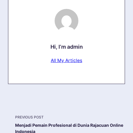
Hi, I’m
admin
All My Articles
<span
PREVIOUS POST
Menjadi Pemain Profesional di Dunia Rajacuan Online
class="nav-
Indonesia