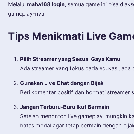
Melalui
maha168 login
, semua game ini bisa diak
gameplay-nya.
Tips Menikmati Live Gam
Pilih Streamer yang Sesuai Gaya Kamu
Ada streamer yang fokus pada edukasi, ada 
Gunakan Live Chat dengan Bijak
Beri komentar positif dan hormati streamer
Jangan Terburu-Buru Ikut Bermain
Setelah menonton live gameplay, mungkin 
batas modal agar tetap bermain dengan bijak