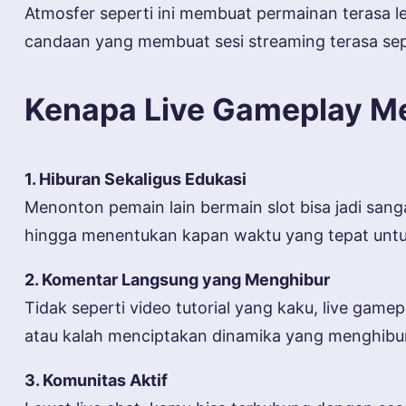
Atmosfer seperti ini membuat permainan terasa l
candaan yang membuat sesi streaming terasa sepe
Kenapa Live Gameplay M
1. Hiburan Sekaligus Edukasi
Menonton pemain lain bermain slot bisa jadi san
hingga menentukan kapan waktu yang tepat untuk
2. Komentar Langsung yang Menghibur
Tidak seperti video tutorial yang kaku, live game
atau kalah menciptakan dinamika yang menghibur
3. Komunitas Aktif