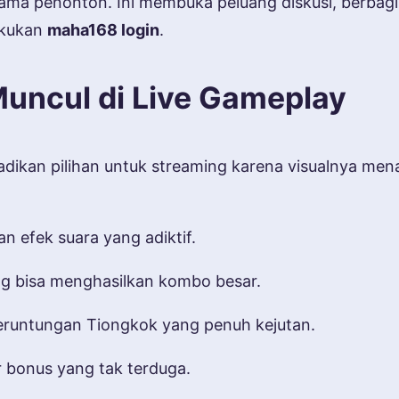
ama penonton. Ini membuka peluang diskusi, berbagi
akukan
maha168 login
.
 Muncul di Live Gameplay
dikan pilihan untuk streaming karena visualnya men
an efek suara yang adiktif.
ng bisa menghasilkan kombo besar.
eruntungan Tiongkok yang penuh kejutan.
ur bonus yang tak terduga.