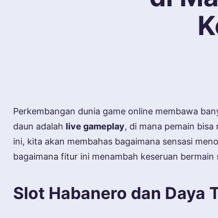
K
Perkembangan dunia game online membawa banyak 
daun adalah
live gameplay
, di mana pemain bisa
ini, kita akan membahas bagaimana sensasi meno
bagaimana fitur ini menambah keseruan bermain s
Slot Habanero dan Daya 