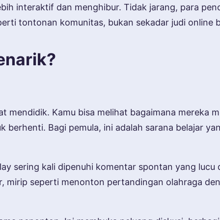
ebih interaktif dan menghibur. Tidak jarang, para 
rti tontonan komunitas, bukan sekadar judi online b
enarik?
gat mendidik. Kamu bisa melihat bagaimana mereka m
 berhenti. Bagi pemula, ini adalah sarana belajar 
play sering kali dipenuhi komentar spontan yang lucu d
, mirip seperti menonton pertandingan olahraga de