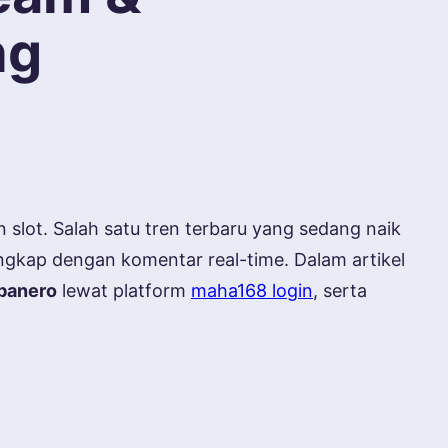
ng
lot. Salah satu tren terbaru yang sedang naik
engkap dengan komentar real-time. Dalam artikel
abanero
lewat platform
maha168 login
, serta