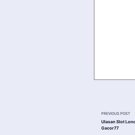
<span
PREVIOUS POST
Ulasan Slot Lon
class=
Gacor77