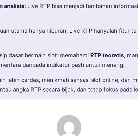
 analisis:
Live RTP bisa menjadi tambahan informas
juan utama hanya hiburan, Live RTP hanyalah fitur
insip dasar bermain slot: memahami
RTP teoretis
, man
mentara daripada indikator pasti untuk menang.
lebih cerdas, menikmati sensasi slot online, dan me
ntau angka RTP secara bijak, dan tetap fokus pada 