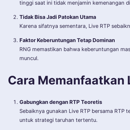
tinggi saat ini tidak menjamin kemenangan di
Tidak Bisa Jadi Patokan Utama
Karena sifatnya sementara, Live RTP sebaik
Faktor Keberuntungan Tetap Dominan
RNG memastikan bahwa keberuntungan masih 
muncul.
Cara Memanfaatkan 
Gabungkan dengan RTP Teoretis
Sebaiknya gunakan Live RTP bersama RTP teo
untuk strategi taruhan tertentu.