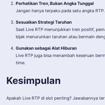
Perhatikan Tren, Bukan Angka Tunggal
Jangan hanya terpaku pada satu angka RTP. P
Sesuaikan Strategi Taruhan
Saat Live RTP menunjukkan tren positif, pema
bijak menurunkan taruhan atau bermain denga
Gunakan sebagai Alat Hiburan
Live RTP juga bisa menambah keseruan berma
time.
Kesimpulan
Apakah Live RTP di slot penting? Jawabannya te