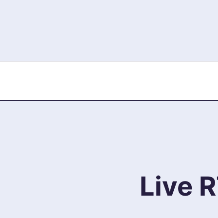
Skip
to
content
Live R