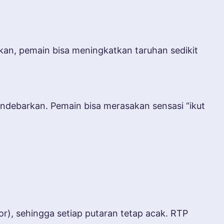
ikan, pemain bisa meningkatkan taruhan sedikit
ndebarkan. Pemain bisa merasakan sensasi “ikut
, sehingga setiap putaran tetap acak. RTP