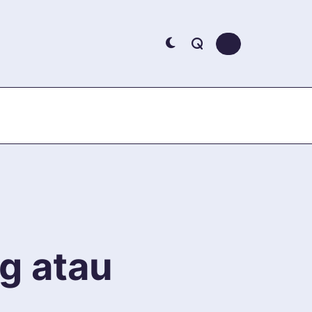
ng atau