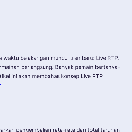
a waktu belakangan muncul tren baru: Live RTP.
permainan berlangsung. Banyak pemain bertanya-
tikel ini akan membahas konsep Live RTP,
r
.
arkan pengembalian rata-rata dari total taruhan