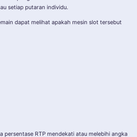
u setiap putaran individu.
main dapat melihat apakah mesin slot tersebut
a persentase RTP mendekati atau melebihi angka