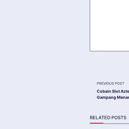
<span
PREVIOUS POST
Cobain Slot Azt
class=
Gampang Mena
subtitl
RELATED POSTS