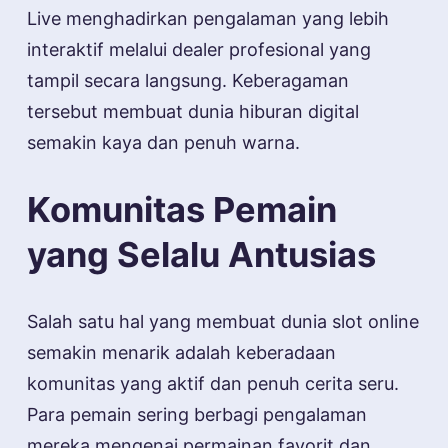
Live menghadirkan pengalaman yang lebih
interaktif melalui dealer profesional yang
tampil secara langsung. Keberagaman
tersebut membuat dunia hiburan digital
semakin kaya dan penuh warna.
Komunitas Pemain
yang Selalu Antusias
Salah satu hal yang membuat dunia slot online
semakin menarik adalah keberadaan
komunitas yang aktif dan penuh cerita seru.
Para pemain sering berbagi pengalaman
mereka mengenai permainan favorit dan