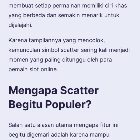
membuat setiap permainan memiliki ciri khas
yang berbeda dan semakin menarik untuk
dijelajahi.
Karena tampilannya yang mencolok,
kemunculan simbol scatter sering kali menjadi
momen yang paling ditunggu oleh para
pemain slot online.
Mengapa Scatter
Begitu Populer?
Salah satu alasan utama mengapa fitur ini
begitu digemari adalah karena mampu