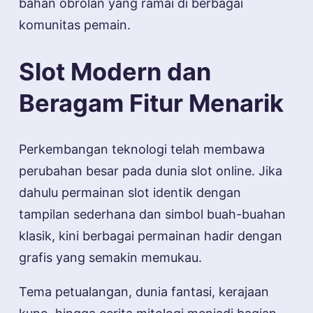
bahan obrolan yang ramai di berbagai
komunitas pemain.
Slot Modern dan
Beragam Fitur Menarik
Perkembangan teknologi telah membawa
perubahan besar pada dunia slot online. Jika
dahulu permainan slot identik dengan
tampilan sederhana dan simbol buah-buahan
klasik, kini berbagai permainan hadir dengan
grafis yang semakin memukau.
Tema petualangan, dunia fantasi, kerajaan