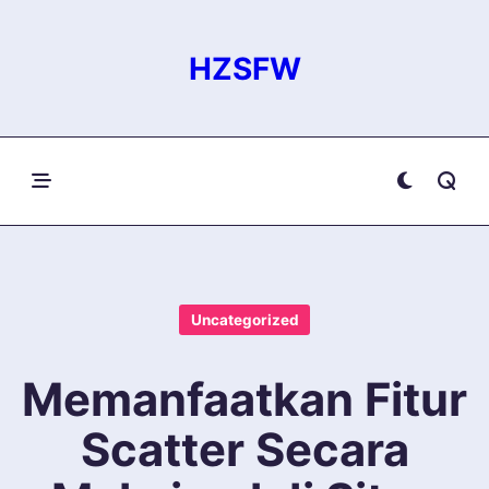
Skip
to
HZSFW
content
Uncategorized
Memanfaatkan Fitur
Scatter Secara