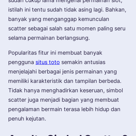
sudah cukup lama mengenal permainan slot,
istilah ini tentu sudah tidak asing lagi. Bahkan,
banyak yang menganggap kemunculan
scatter sebagai salah satu momen paling seru
selama permainan berlangsung.
Popularitas fitur ini membuat banyak
pengguna
situs toto
semakin antusias
menjelajahi berbagai jenis permainan yang
memiliki karakteristik dan tampilan berbeda.
Tidak hanya menghadirkan keseruan, simbol
scatter juga menjadi bagian yang membuat
pengalaman bermain terasa lebih hidup dan
penuh kejutan.