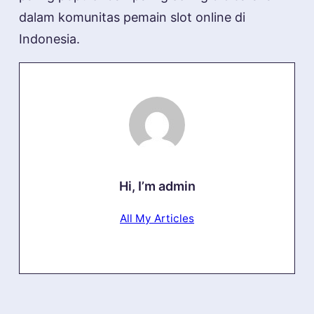
dalam komunitas pemain slot online di
Indonesia.
Hi, I’m
admin
All My Articles