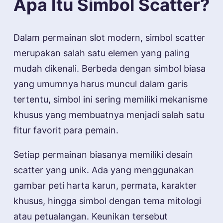
Apa Itu Simbol Scatter?
Dalam permainan slot modern, simbol scatter
merupakan salah satu elemen yang paling
mudah dikenali. Berbeda dengan simbol biasa
yang umumnya harus muncul dalam garis
tertentu, simbol ini sering memiliki mekanisme
khusus yang membuatnya menjadi salah satu
fitur favorit para pemain.
Setiap permainan biasanya memiliki desain
scatter yang unik. Ada yang menggunakan
gambar peti harta karun, permata, karakter
khusus, hingga simbol dengan tema mitologi
atau petualangan. Keunikan tersebut