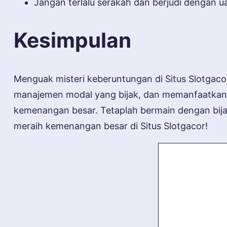
Jangan terlalu serakah dan berjudi dengan u
Kesimpulan
Menguak misteri keberuntungan di Situs Slotga
manajemen modal yang bijak, dan memanfaatkan 
kemenangan besar. Tetaplah bermain dengan bija
meraih kemenangan besar di Situs Slotgacor!