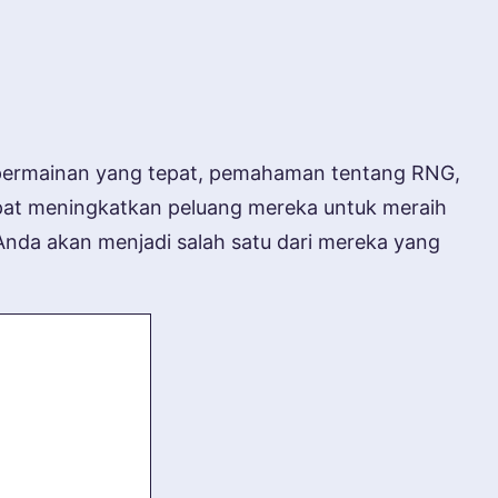
n permainan yang tepat, pemahaman tentang RNG,
pat meningkatkan peluang mereka untuk meraih
nda akan menjadi salah satu dari mereka yang