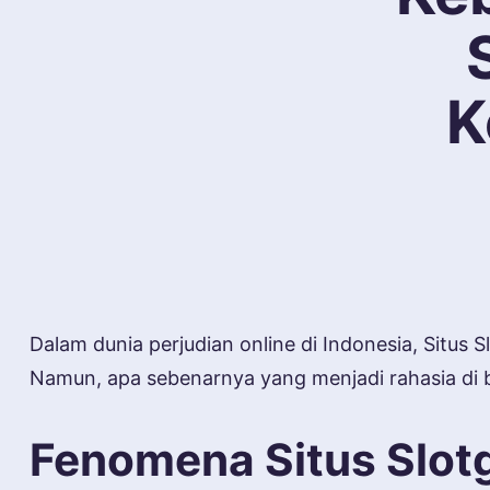
K
Dalam dunia perjudian online di Indonesia, Situs 
Namun, apa sebenarnya yang menjadi rahasia di bal
Fenomena Situs Slot