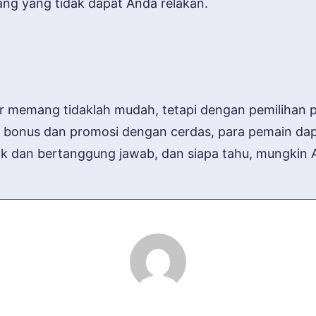
ang yang tidak dapat Anda relakan.
cor memang tidaklah mudah, tetapi dengan pemiliha
bonus dan promosi dengan cerdas, para pemain da
k dan bertanggung jawab, dan siapa tahu, mungkin A