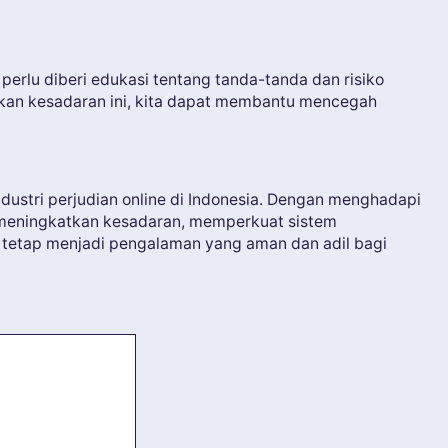
erlu diberi edukasi tentang tanda-tanda dan risiko
tkan kesadaran ini, kita dapat membantu mencegah
ustri perjudian online di Indonesia. Dengan menghadapi
n meningkatkan kesadaran, memperkuat sistem
 tetap menjadi pengalaman yang aman dan adil bagi