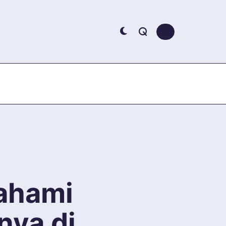
ahami
nya di