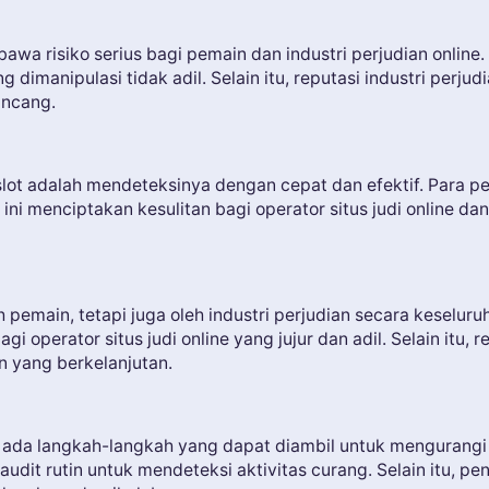
wa risiko serius bagi pemain dan industri perjudian online
g dimanipulasi tidak adil. Selain itu, reputasi industri perj
uncang.
slot adalah mendeteksinya dengan cepat dan efektif. Para 
 ini menciptakan kesulitan bagi operator situs judi online
h pemain, tetapi juga oleh industri perjudian secara kesel
perator situs judi online yang jujur dan adil. Selain itu, re
yang berkelanjutan.
da langkah-langkah yang dapat diambil untuk mengurangi ri
it rutin untuk mendeteksi aktivitas curang. Selain itu, p