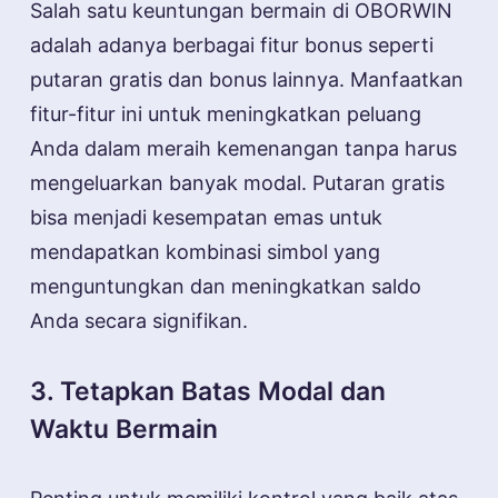
Salah satu keuntungan bermain di OBORWIN
adalah adanya berbagai fitur bonus seperti
putaran gratis dan bonus lainnya. Manfaatkan
fitur-fitur ini untuk meningkatkan peluang
Anda dalam meraih kemenangan tanpa harus
mengeluarkan banyak modal. Putaran gratis
bisa menjadi kesempatan emas untuk
mendapatkan kombinasi simbol yang
menguntungkan dan meningkatkan saldo
Anda secara signifikan.
3. Tetapkan Batas Modal dan
Waktu Bermain