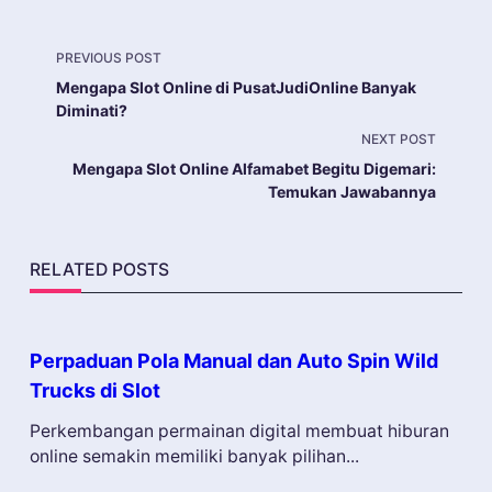
<span
PREVIOUS POST
Mengapa Slot Online di PusatJudiOnline Banyak
class="nav-
Diminati?
NEXT POST
subtitle
Mengapa Slot Online Alfamabet Begitu Digemari:
Temukan Jawabannya
screen-
reader-
RELATED POSTS
text">Page</span>
Perpaduan Pola Manual dan Auto Spin Wild
Trucks di Slot
Perkembangan permainan digital membuat hiburan
online semakin memiliki banyak pilihan...