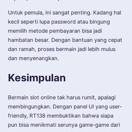
Untuk pemula, ini sangat penting. Kadang hal
kecil seperti lupa password atau bingung
memilih metode pembayaran bisa jadi
hambatan besar. Dengan bantuan yang cepat
dan ramah, proses bermain jadi lebih mulus
dan menyenangkan.
Kesimpulan
Bermain slot online tak harus rumit, apalagi
membingungkan. Dengan panel UI yang user-
friendly, RT138 membuktikan bahwa siapa
pun bisa menikmati serunya game-game dari