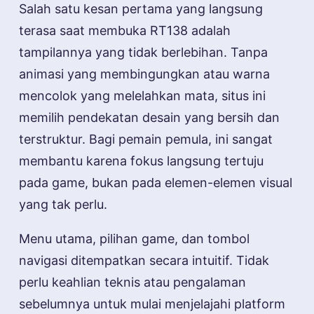
Salah satu kesan pertama yang langsung
terasa saat membuka RT138 adalah
tampilannya yang tidak berlebihan. Tanpa
animasi yang membingungkan atau warna
mencolok yang melelahkan mata, situs ini
memilih pendekatan desain yang bersih dan
terstruktur. Bagi pemain pemula, ini sangat
membantu karena fokus langsung tertuju
pada game, bukan pada elemen-elemen visual
yang tak perlu.
Menu utama, pilihan game, dan tombol
navigasi ditempatkan secara intuitif. Tidak
perlu keahlian teknis atau pengalaman
sebelumnya untuk mulai menjelajahi platform