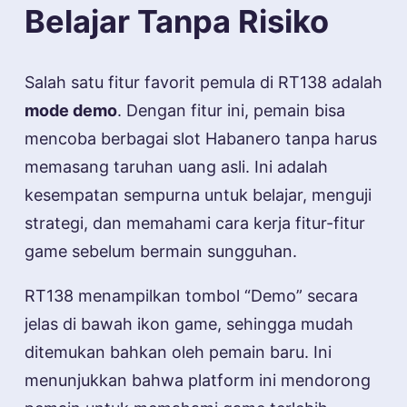
Belajar Tanpa Risiko
Salah satu fitur favorit pemula di RT138 adalah
mode demo
. Dengan fitur ini, pemain bisa
mencoba berbagai slot Habanero tanpa harus
memasang taruhan uang asli. Ini adalah
kesempatan sempurna untuk belajar, menguji
strategi, dan memahami cara kerja fitur-fitur
game sebelum bermain sungguhan.
RT138 menampilkan tombol “Demo” secara
jelas di bawah ikon game, sehingga mudah
ditemukan bahkan oleh pemain baru. Ini
menunjukkan bahwa platform ini mendorong