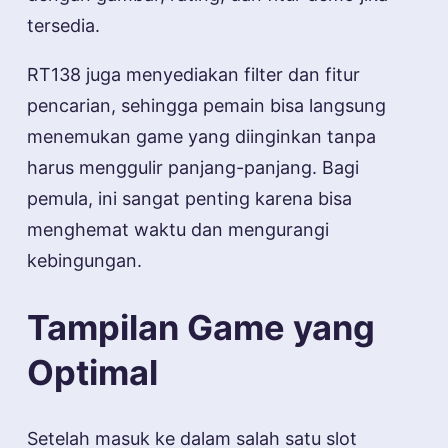
tersedia.
RT138 juga menyediakan filter dan fitur
pencarian, sehingga pemain bisa langsung
menemukan game yang diinginkan tanpa
harus menggulir panjang-panjang. Bagi
pemula, ini sangat penting karena bisa
menghemat waktu dan mengurangi
kebingungan.
Tampilan Game yang
Optimal
Setelah masuk ke dalam salah satu slot