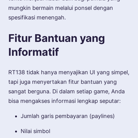
mungkin bermain melalui ponsel dengan
spesifikasi menengah.
Fitur Bantuan yang
Informatif
RT138 tidak hanya menyajikan UI yang simpel,
tapi juga menyertakan fitur bantuan yang
sangat berguna. Di dalam setiap game, Anda
bisa mengakses informasi lengkap seputar:
Jumlah garis pembayaran (paylines)
Nilai simbol