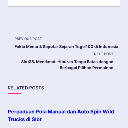
<span
PREVIOUS POST
Fakta Menarik Seputar Sejarah Togel100 di Indonesia
class="nav-
NEXT POST
Slot88: Menikmati Hiburan Tanpa Batas dengan
subtitle
Berbagai Pilihan Permainan
screen-
RELATED POSTS
reader-
text">Page</span>
Perpaduan Pola Manual dan Auto Spin Wild
Trucks di Slot