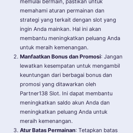
memulai bermain, pastikan untuk
memahami aturan permainan dan
strategi yang terkait dengan slot yang
ingin Anda mainkan. Hal ini akan
membantu meningkatkan peluang Anda
untuk meraih kemenangan.
Manfaatkan Bonus dan Promosi
: Jangan
lewatkan kesempatan untuk mengambil
keuntungan dari berbagai bonus dan
promosi yang ditawarkan oleh
Partner138 Slot. Ini dapat membantu
meningkatkan saldo akun Anda dan
meningkatkan peluang Anda untuk
meraih kemenangan.
Atur Batas Permainan
: Tetapkan batas