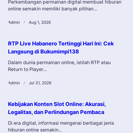
Perkembangan permainan digital membuat hiburan
online semakin memiliki banyak pilihan...
Admin
Aug 1, 2026
RTP Live Habanero Tertinggi Hari Ini: Cek
Langsung di Bukumimpi138
Dalam dunia permainan online, istilah RTP atau
Return to Player...
Admin
Jul 31, 2026
Kebijakan Konten Slot Online: Akurasi,
Legalitas, dan Perlindungan Pembaca
Di era digital, informasi mengenai berbagai jenis
hiburan online semakin...