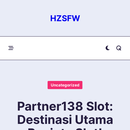
Skip
to
HZSFW
content
Uncategorized
Partner138 Slot:
Destinasi Utama