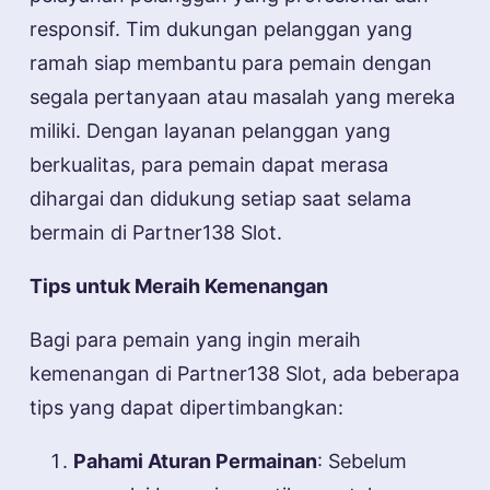
responsif. Tim dukungan pelanggan yang
ramah siap membantu para pemain dengan
segala pertanyaan atau masalah yang mereka
miliki. Dengan layanan pelanggan yang
berkualitas, para pemain dapat merasa
dihargai dan didukung setiap saat selama
bermain di Partner138 Slot.
Tips untuk Meraih Kemenangan
Bagi para pemain yang ingin meraih
kemenangan di Partner138 Slot, ada beberapa
tips yang dapat dipertimbangkan:
Pahami Aturan Permainan
: Sebelum