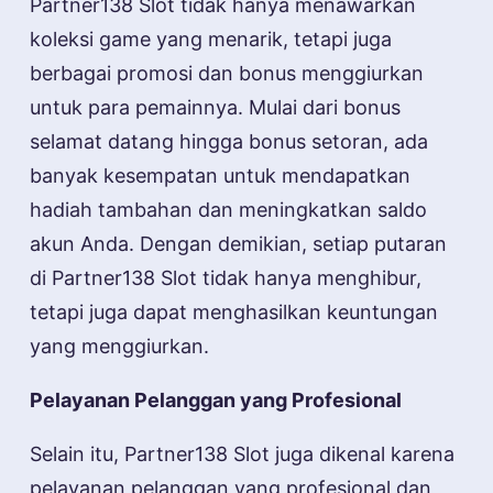
Partner138 Slot tidak hanya menawarkan
koleksi game yang menarik, tetapi juga
berbagai promosi dan bonus menggiurkan
untuk para pemainnya. Mulai dari bonus
selamat datang hingga bonus setoran, ada
banyak kesempatan untuk mendapatkan
hadiah tambahan dan meningkatkan saldo
akun Anda. Dengan demikian, setiap putaran
di Partner138 Slot tidak hanya menghibur,
tetapi juga dapat menghasilkan keuntungan
yang menggiurkan.
Pelayanan Pelanggan yang Profesional
Selain itu, Partner138 Slot juga dikenal karena
pelayanan pelanggan yang profesional dan