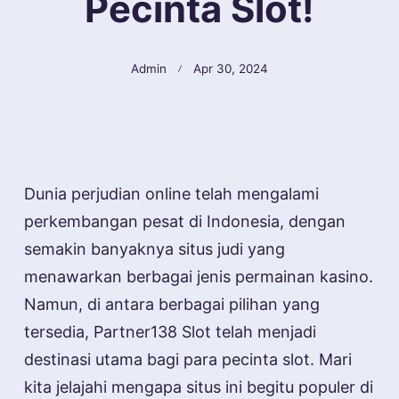
Pecinta Slot!
Admin
Apr 30, 2024
Dunia perjudian online telah mengalami
perkembangan pesat di Indonesia, dengan
semakin banyaknya situs judi yang
menawarkan berbagai jenis permainan kasino.
Namun, di antara berbagai pilihan yang
tersedia, Partner138 Slot telah menjadi
destinasi utama bagi para pecinta slot. Mari
kita jelajahi mengapa situs ini begitu populer di