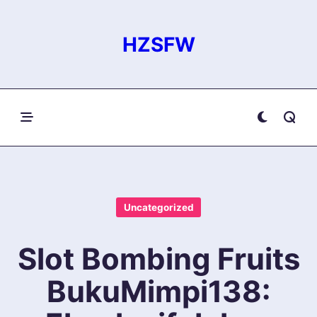
Skip
to
HZSFW
content
Uncategorized
Slot Bombing Fruits
BukuMimpi138: