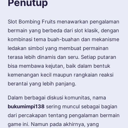
Penutup
Slot Bombing Fruits menawarkan pengalaman
bermain yang berbeda dari slot klasik, dengan
kombinasi tema buah-buahan dan mekanisme
ledakan simbol yang membuat permainan
terasa lebih dinamis dan seru. Setiap putaran
bisa membawa kejutan, baik dalam bentuk
kemenangan kecil maupun rangkaian reaksi
berantai yang lebih panjang.
Dalam berbagai diskusi komunitas, nama
bukumimpi138
sering muncul sebagai bagian
dari percakapan tentang pengalaman bermain
game ini. Namun pada akhirnya, yang