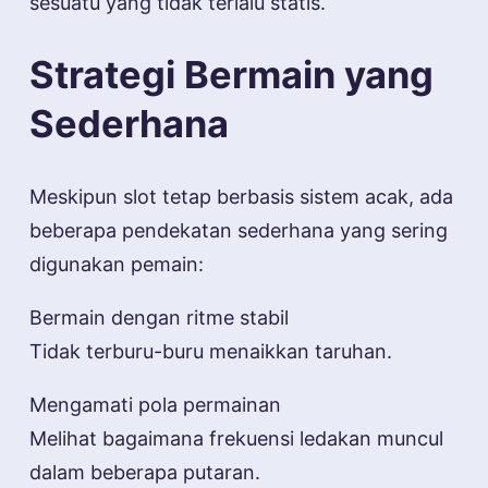
sesuatu yang tidak terlalu statis.
Strategi Bermain yang
Sederhana
Meskipun slot tetap berbasis sistem acak, ada
beberapa pendekatan sederhana yang sering
digunakan pemain:
Bermain dengan ritme stabil
Tidak terburu-buru menaikkan taruhan.
Mengamati pola permainan
Melihat bagaimana frekuensi ledakan muncul
dalam beberapa putaran.