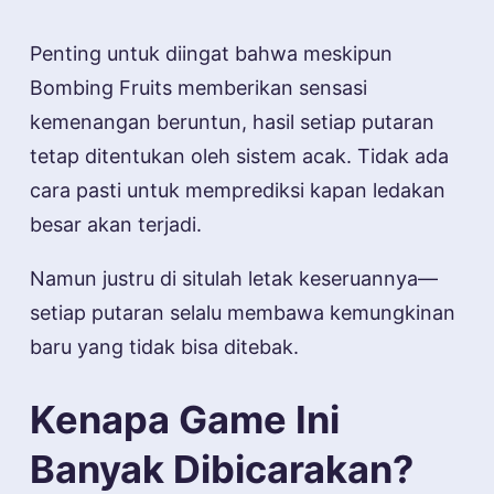
Penting untuk diingat bahwa meskipun
Bombing Fruits memberikan sensasi
kemenangan beruntun, hasil setiap putaran
tetap ditentukan oleh sistem acak. Tidak ada
cara pasti untuk memprediksi kapan ledakan
besar akan terjadi.
Namun justru di situlah letak keseruannya—
setiap putaran selalu membawa kemungkinan
baru yang tidak bisa ditebak.
Kenapa Game Ini
Banyak Dibicarakan?