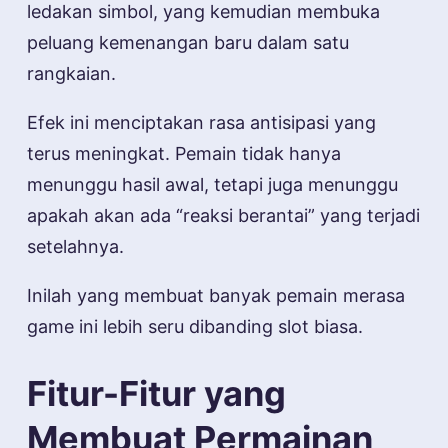
ledakan simbol, yang kemudian membuka
peluang kemenangan baru dalam satu
rangkaian.
Efek ini menciptakan rasa antisipasi yang
terus meningkat. Pemain tidak hanya
menunggu hasil awal, tetapi juga menunggu
apakah akan ada “reaksi berantai” yang terjadi
setelahnya.
Inilah yang membuat banyak pemain merasa
game ini lebih seru dibanding slot biasa.
Fitur-Fitur yang
Membuat Permainan