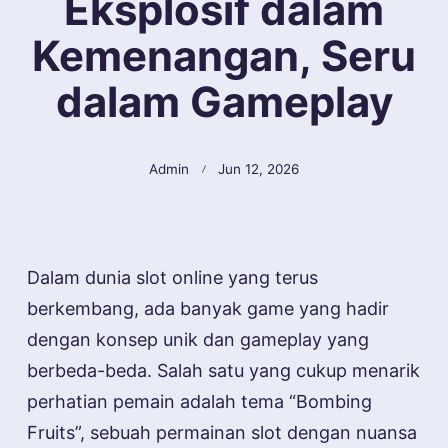
Eksplosif dalam
Kemenangan, Seru
dalam Gameplay
Admin
Jun 12, 2026
Dalam dunia slot online yang terus
berkembang, ada banyak game yang hadir
dengan konsep unik dan gameplay yang
berbeda-beda. Salah satu yang cukup menarik
perhatian pemain adalah tema “Bombing
Fruits”, sebuah permainan slot dengan nuansa