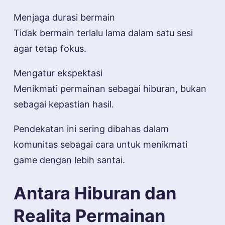
Menjaga durasi bermain
Tidak bermain terlalu lama dalam satu sesi
agar tetap fokus.
Mengatur ekspektasi
Menikmati permainan sebagai hiburan, bukan
sebagai kepastian hasil.
Pendekatan ini sering dibahas dalam
komunitas sebagai cara untuk menikmati
game dengan lebih santai.
Antara Hiburan dan
Realita Permainan