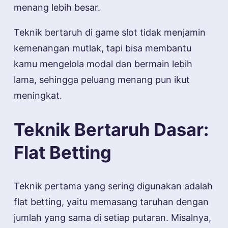
menang lebih besar.
Teknik bertaruh di game slot tidak menjamin
kemenangan mutlak, tapi bisa membantu
kamu mengelola modal dan bermain lebih
lama, sehingga peluang menang pun ikut
meningkat.
Teknik Bertaruh Dasar:
Flat Betting
Teknik pertama yang sering digunakan adalah
flat betting, yaitu memasang taruhan dengan
jumlah yang sama di setiap putaran. Misalnya,