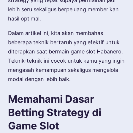
strategy yang tepat supaya permainan jadi
lebih seru sekaligus berpeluang memberikan
hasil optimal.
Dalam artikel ini, kita akan membahas
beberapa teknik bertaruh yang efektif untuk
diterapkan saat bermain game slot Habanero.
Teknik-teknik ini cocok untuk kamu yang ingin
mengasah kemampuan sekaligus mengelola
modal dengan lebih baik.
Memahami Dasar
Betting Strategy di
Game Slot