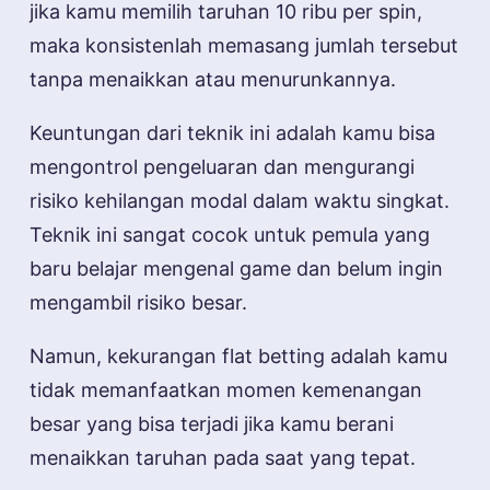
jika kamu memilih taruhan 10 ribu per spin,
maka konsistenlah memasang jumlah tersebut
tanpa menaikkan atau menurunkannya.
Keuntungan dari teknik ini adalah kamu bisa
mengontrol pengeluaran dan mengurangi
risiko kehilangan modal dalam waktu singkat.
Teknik ini sangat cocok untuk pemula yang
baru belajar mengenal game dan belum ingin
mengambil risiko besar.
Namun, kekurangan flat betting adalah kamu
tidak memanfaatkan momen kemenangan
besar yang bisa terjadi jika kamu berani
menaikkan taruhan pada saat yang tepat.