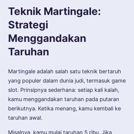
Teknik Martingale:
Strategi
Menggandakan
Taruhan
Martingale adalah salah satu teknik bertaruh
yang populer dalam dunia judi, termasuk game
slot. Prinsipnya sederhana: setiap kali kalah,
kamu menggandakan taruhan pada putaran
berikutnya. Ketika menang, kamu kembali ke
taruhan awal.
Misalnya, kamu mulai taruhan 5 ribu. Jika