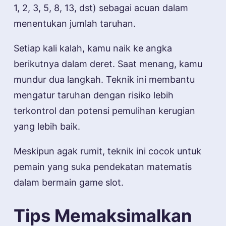
1, 2, 3, 5, 8, 13, dst) sebagai acuan dalam
menentukan jumlah taruhan.
Setiap kali kalah, kamu naik ke angka
berikutnya dalam deret. Saat menang, kamu
mundur dua langkah. Teknik ini membantu
mengatur taruhan dengan risiko lebih
terkontrol dan potensi pemulihan kerugian
yang lebih baik.
Meskipun agak rumit, teknik ini cocok untuk
pemain yang suka pendekatan matematis
dalam bermain game slot.
Tips Memaksimalkan