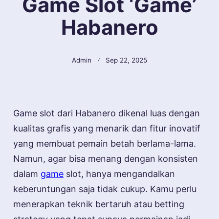
Game Slot ‘Game’
Habanero
Admin
Sep 22, 2025
Game slot dari Habanero dikenal luas dengan
kualitas grafis yang menarik dan fitur inovatif
yang membuat pemain betah berlama-lama.
Namun, agar bisa menang dengan konsisten
dalam
game
slot, hanya mengandalkan
keberuntungan saja tidak cukup. Kamu perlu
menerapkan teknik bertaruh atau betting