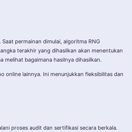
 Saat permainan dimulai, algoritma RNG
 angka terakhir yang dihasilkan akan menentukan
sa melihat bagaimana hasilnya dihasilkan.
o online lainnya. Ini menunjukkan fleksibilitas dan
i proses audit dan sertifikasi secara berkala.