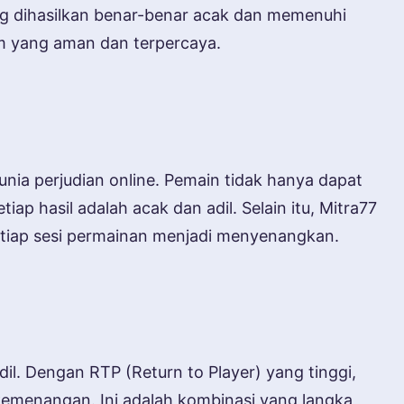
 dihasilkan benar-benar acak dan memenuhi
rm yang aman dan terpercaya.
ia perjudian online. Pemain tidak hanya dapat
p hasil adalah acak dan adil. Selain itu, Mitra77
iap sesi permainan menjadi menyenangkan.
l. Dengan RTP (Return to Player) yang tinggi,
kemenangan. Ini adalah kombinasi yang langka