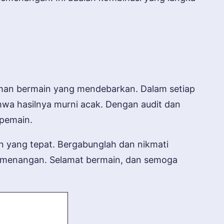
laman bermain yang mendebarkan. Dalam setiap
wa hasilnya murni acak. Dengan audit dan
 pemain.
han yang tepat. Bergabunglah dan nikmati
kemenangan. Selamat bermain, dan semoga