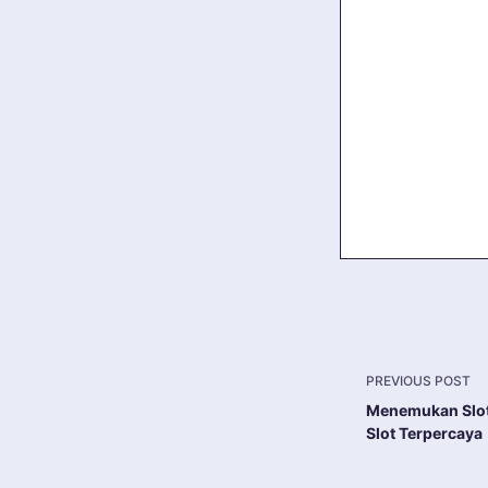
<span
PREVIOUS POST
Menemukan Slot 
class=
Slot Terpercaya