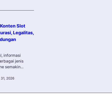
 Konten Slot
urasi, Legalitas,
ndungan
al, informasi
rbagai jenis
ne semakin...
l 31, 2026