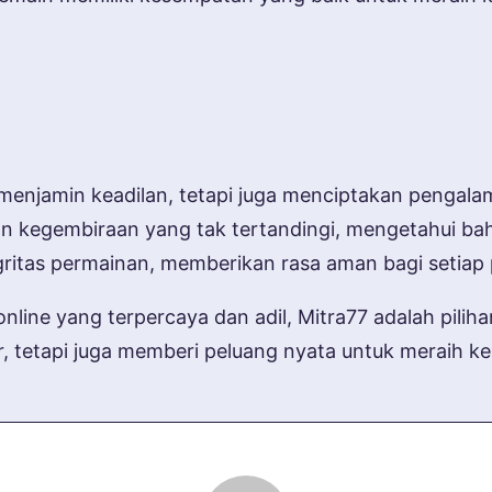
a menjamin keadilan, tetapi juga menciptakan penga
 kegembiraan yang tak tertandingi, mengetahui bah
tegritas permainan, memberikan rasa aman bagi setiap
online yang terpercaya dan adil, Mitra77 adalah pili
, tetapi juga memberi peluang nyata untuk meraih 