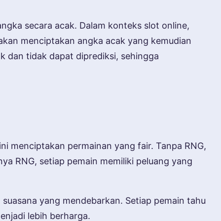
gka secara acak. Dalam konteks slot online,
G akan menciptakan angka acak yang kemudian
k dan tidak dapat diprediksi, sehingga
 ini menciptakan permainan yang fair. Tanpa RNG,
nya RNG, setiap pemain memiliki peluang yang
n suasana yang mendebarkan. Setiap pemain tahu
njadi lebih berharga.