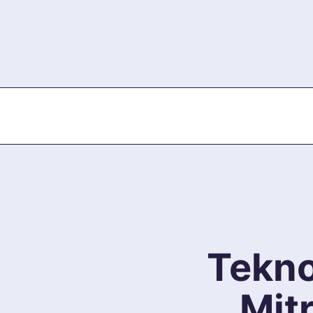
Skip
to
content
Tekno
Mit