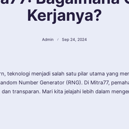
Kerjanya?
Admin
Sep 24, 2024
rn, teknologi menjadi salah satu pilar utama yang 
 Random Number Generator (RNG). Di Mitra77, pemaha
n transparan. Mari kita jelajahi lebih dalam mengena