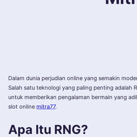
Dalam dunia perjudian online yang semakin mode
Salah satu teknologi yang paling penting adalah
untuk memberikan pengalaman bermain yang adil da
slot online
mitra77
.
Apa Itu RNG?