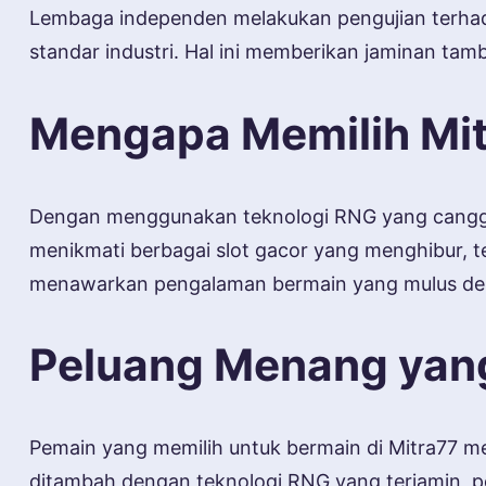
Lembaga independen melakukan pengujian terha
standar industri. Hal ini memberikan jaminan t
Mengapa Memilih Mi
Dengan menggunakan teknologi RNG yang canggih,
menikmati berbagai slot gacor yang menghibur, te
menawarkan pengalaman bermain yang mulus de
Peluang Menang yang
Pemain yang memilih untuk bermain di Mitra77 m
ditambah dengan teknologi RNG yang terjamin, p