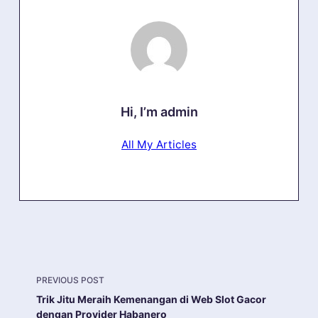
Hi, I’m
admin
All My Articles
<span
PREVIOUS POST
Trik Jitu Meraih Kemenangan di Web Slot Gacor
class="nav-
dengan Provider Habanero