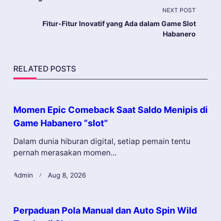
NEXT POST
subtitle
Fitur-Fitur Inovatif yang Ada dalam Game Slot
Habanero
screen-
reader-
RELATED POSTS
text">Page</span>
Momen Epic Comeback Saat Saldo Menipis di
Game Habanero “slot”
Dalam dunia hiburan digital, setiap pemain tentu
pernah merasakan momen...
Admin
Aug 8, 2026
Perpaduan Pola Manual dan Auto Spin Wild