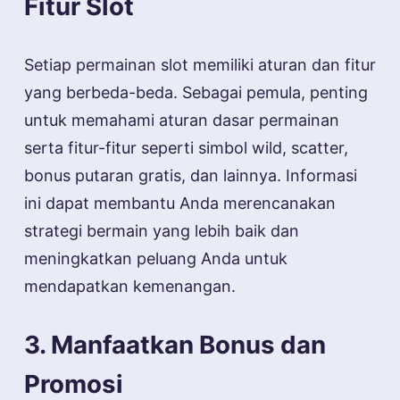
Fitur Slot
Setiap permainan slot memiliki aturan dan fitur
yang berbeda-beda. Sebagai pemula, penting
untuk memahami aturan dasar permainan
serta fitur-fitur seperti simbol wild, scatter,
bonus putaran gratis, dan lainnya. Informasi
ini dapat membantu Anda merencanakan
strategi bermain yang lebih baik dan
meningkatkan peluang Anda untuk
mendapatkan kemenangan.
3. Manfaatkan Bonus dan
Promosi