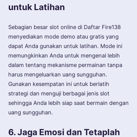
untuk Latihan
Sebagian besar slot online di Daftar Fire138
menyediakan mode demo atau gratis yang
dapat Anda gunakan untuk latihan. Mode ini
memungkinkan Anda untuk mengenal lebih
dalam tentang mekanisme permainan tanpa
harus mengeluarkan uang sungguhan.
Gunakan kesempatan ini untuk berlatih
strategi dan menguji berbagai jenis slot
sehingga Anda lebih siap saat bermain dengan
uang sungguhan.
6. Jaga Emosi dan Tetaplah