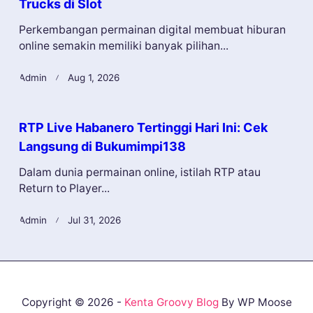
Trucks di Slot
Perkembangan permainan digital membuat hiburan
online semakin memiliki banyak pilihan...
Admin
Aug 1, 2026
RTP Live Habanero Tertinggi Hari Ini: Cek
Langsung di Bukumimpi138
Dalam dunia permainan online, istilah RTP atau
Return to Player...
Admin
Jul 31, 2026
Copyright © 2026 -
Kenta Groovy Blog
By WP Moose