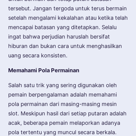
tersebut. Jangan tergoda untuk terus bermain
setelah mengalami kekalahan atau ketika telah
mencapai batasan yang ditetapkan. Selalu
ingat bahwa perjudian haruslah bersifat
hiburan dan bukan cara untuk menghasilkan
uang secara konsisten.
Memahami Pola Permainan
Salah satu trik yang sering digunakan oleh
pemain berpengalaman adalah memahami
pola permainan dari masing-masing mesin
slot. Meskipun hasil dari setiap putaran adalah
acak, beberapa pemain melaporkan adanya
pola tertentu yang muncul secara berkala.