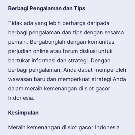
Berbagi Pengalaman dan Tips
Tidak ada yang lebih berharga daripada
berbagi pengalaman dan tips dengan sesama
pemain. Bergabunglah dengan komunitas
perjudian online atau forum diskusi untuk
bertukar informasi dan strategi. Dengan
berbagi pengalaman, Anda dapat memperoleh
wawasan baru dan memperkuat strategi Anda
dalam meraih kemenangan di slot gacor
Indonesia.
Kesimpulan
Meraih kemenangan di slot gacor Indonesia