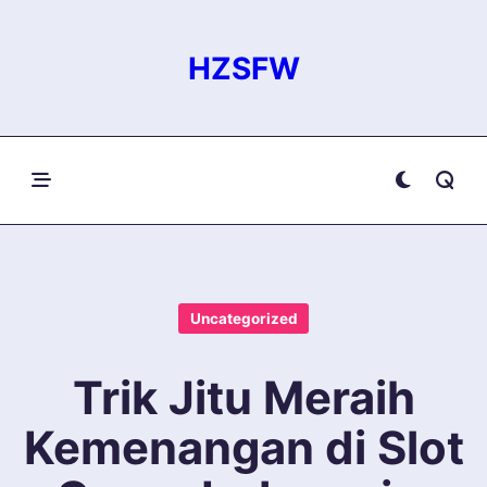
Skip
to
HZSFW
content
Uncategorized
Trik Jitu Meraih
Kemenangan di Slot