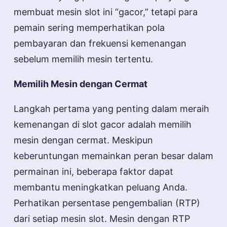
membuat mesin slot ini “gacor,” tetapi para
pemain sering memperhatikan pola
pembayaran dan frekuensi kemenangan
sebelum memilih mesin tertentu.
Memilih Mesin dengan Cermat
Langkah pertama yang penting dalam meraih
kemenangan di slot gacor adalah memilih
mesin dengan cermat. Meskipun
keberuntungan memainkan peran besar dalam
permainan ini, beberapa faktor dapat
membantu meningkatkan peluang Anda.
Perhatikan persentase pengembalian (RTP)
dari setiap mesin slot. Mesin dengan RTP