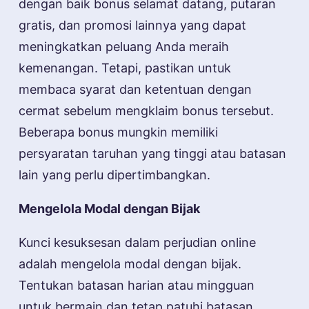
dengan baik bonus selamat datang, putaran
gratis, dan promosi lainnya yang dapat
meningkatkan peluang Anda meraih
kemenangan. Tetapi, pastikan untuk
membaca syarat dan ketentuan dengan
cermat sebelum mengklaim bonus tersebut.
Beberapa bonus mungkin memiliki
persyaratan taruhan yang tinggi atau batasan
lain yang perlu dipertimbangkan.
Mengelola Modal dengan Bijak
Kunci kesuksesan dalam perjudian online
adalah mengelola modal dengan bijak.
Tentukan batasan harian atau mingguan
untuk bermain dan tetap patuhi batasan