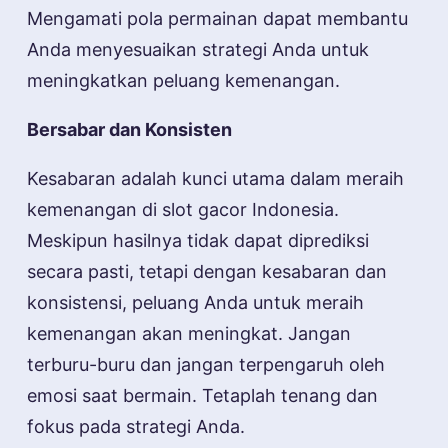
Mengamati pola permainan dapat membantu
Anda menyesuaikan strategi Anda untuk
meningkatkan peluang kemenangan.
Bersabar dan Konsisten
Kesabaran adalah kunci utama dalam meraih
kemenangan di slot gacor Indonesia.
Meskipun hasilnya tidak dapat diprediksi
secara pasti, tetapi dengan kesabaran dan
konsistensi, peluang Anda untuk meraih
kemenangan akan meningkat. Jangan
terburu-buru dan jangan terpengaruh oleh
emosi saat bermain. Tetaplah tenang dan
fokus pada strategi Anda.