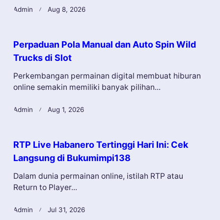
Admin
Aug 8, 2026
Perpaduan Pola Manual dan Auto Spin Wild
Trucks di Slot
Perkembangan permainan digital membuat hiburan
online semakin memiliki banyak pilihan...
Admin
Aug 1, 2026
RTP Live Habanero Tertinggi Hari Ini: Cek
Langsung di Bukumimpi138
Dalam dunia permainan online, istilah RTP atau
Return to Player...
Admin
Jul 31, 2026