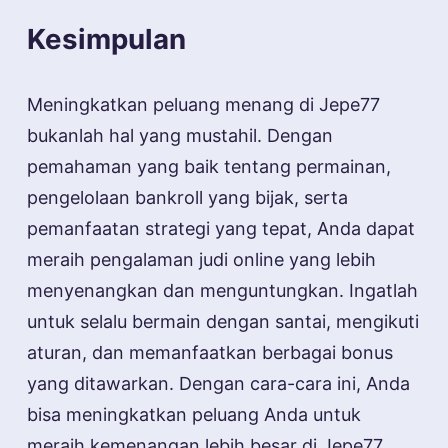
Kesimpulan
Meningkatkan peluang menang di Jepe77
bukanlah hal yang mustahil. Dengan
pemahaman yang baik tentang permainan,
pengelolaan bankroll yang bijak, serta
pemanfaatan strategi yang tepat, Anda dapat
meraih pengalaman judi online yang lebih
menyenangkan dan menguntungkan. Ingatlah
untuk selalu bermain dengan santai, mengikuti
aturan, dan memanfaatkan berbagai bonus
yang ditawarkan. Dengan cara-cara ini, Anda
bisa meningkatkan peluang Anda untuk
meraih kemenangan lebih besar di Jepe77.