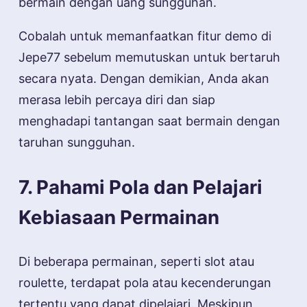
bermain dengan uang sungguhan.
Cobalah untuk memanfaatkan fitur demo di
Jepe77 sebelum memutuskan untuk bertaruh
secara nyata. Dengan demikian, Anda akan
merasa lebih percaya diri dan siap
menghadapi tantangan saat bermain dengan
taruhan sungguhan.
7.
Pahami Pola dan Pelajari
Kebiasaan Permainan
Di beberapa permainan, seperti slot atau
roulette, terdapat pola atau kecenderungan
tertentu yang dapat dipelajari. Meskipun