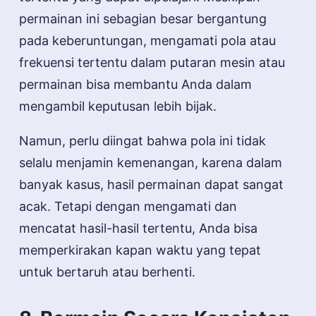
permainan ini sebagian besar bergantung
pada keberuntungan, mengamati pola atau
frekuensi tertentu dalam putaran mesin atau
permainan bisa membantu Anda dalam
mengambil keputusan lebih bijak.
Namun, perlu diingat bahwa pola ini tidak
selalu menjamin kemenangan, karena dalam
banyak kasus, hasil permainan dapat sangat
acak. Tetapi dengan mengamati dan
mencatat hasil-hasil tertentu, Anda bisa
memperkirakan kapan waktu yang tepat
untuk bertaruh atau berhenti.