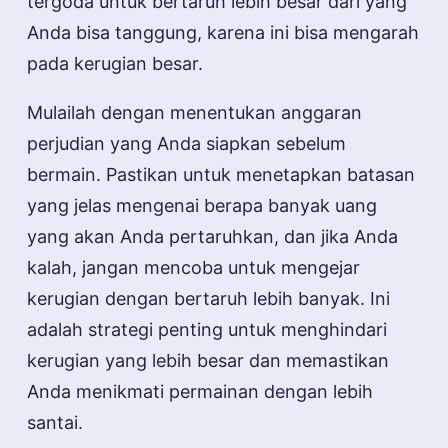
tergoda untuk bertaruh lebih besar dari yang
Anda bisa tanggung, karena ini bisa mengarah
pada kerugian besar.
Mulailah dengan menentukan anggaran
perjudian yang Anda siapkan sebelum
bermain. Pastikan untuk menetapkan batasan
yang jelas mengenai berapa banyak uang
yang akan Anda pertaruhkan, dan jika Anda
kalah, jangan mencoba untuk mengejar
kerugian dengan bertaruh lebih banyak. Ini
adalah strategi penting untuk menghindari
kerugian yang lebih besar dan memastikan
Anda menikmati permainan dengan lebih
santai.