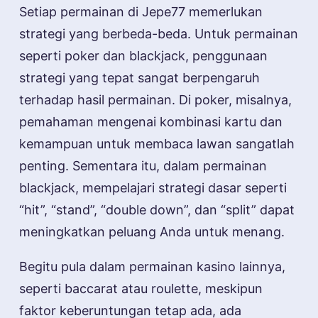
Setiap permainan di Jepe77 memerlukan
strategi yang berbeda-beda. Untuk permainan
seperti poker dan blackjack, penggunaan
strategi yang tepat sangat berpengaruh
terhadap hasil permainan. Di poker, misalnya,
pemahaman mengenai kombinasi kartu dan
kemampuan untuk membaca lawan sangatlah
penting. Sementara itu, dalam permainan
blackjack, mempelajari strategi dasar seperti
“hit”, “stand”, “double down”, dan “split” dapat
meningkatkan peluang Anda untuk menang.
Begitu pula dalam permainan kasino lainnya,
seperti baccarat atau roulette, meskipun
faktor keberuntungan tetap ada, ada