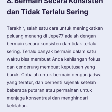
8.
Bermain Secara Konsisten
dan Tidak Terlalu Sering
Terakhir, salah satu cara untuk meningkatkan
peluang menang di Jepe77 adalah dengan
bermain secara konsisten dan tidak terlalu
sering. Terlalu banyak bermain dalam satu
waktu bisa membuat Anda kehilangan fokus
dan cenderung membuat keputusan yang
buruk. Cobalah untuk bermain dengan jadwal
yang teratur, dan berhenti sejenak setelah
beberapa putaran atau permainan untuk
menjaga konsentrasi dan menghindari
kelelahan.