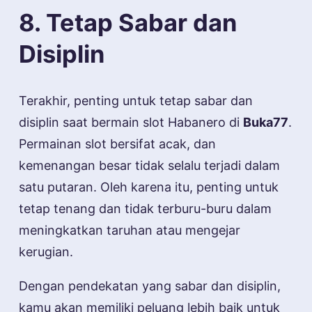
8.
Tetap Sabar dan
Disiplin
Terakhir, penting untuk tetap sabar dan
disiplin saat bermain slot Habanero di
Buka77
.
Permainan slot bersifat acak, dan
kemenangan besar tidak selalu terjadi dalam
satu putaran. Oleh karena itu, penting untuk
tetap tenang dan tidak terburu-buru dalam
meningkatkan taruhan atau mengejar
kerugian.
Dengan pendekatan yang sabar dan disiplin,
kamu akan memiliki peluang lebih baik untuk