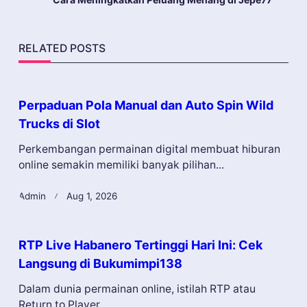
screen-
RELATED POSTS
reader-
text">Page</span>
Perpaduan Pola Manual dan Auto Spin Wild
Trucks di Slot
Perkembangan permainan digital membuat hiburan
online semakin memiliki banyak pilihan...
Admin
Aug 1, 2026
RTP Live Habanero Tertinggi Hari Ini: Cek
Langsung di Bukumimpi138
Dalam dunia permainan online, istilah RTP atau
Return to Player...