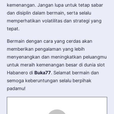
kemenangan. Jangan lupa untuk tetap sabar
dan disiplin dalam bermain, serta selalu
memperhatikan volatilitas dan strategi yang
tepat.
Bermain dengan cara yang cerdas akan
memberikan pengalaman yang lebih
menyenangkan dan meningkatkan peluangmu
untuk meraih kemenangan besar di dunia slot
Habanero di
Buka77
. Selamat bermain dan
semoga keberuntungan selalu berpihak
padamu!