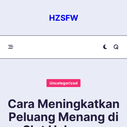
Skip
to
HZSFW
content
Uncategorized
Cara Meningkatkan
Peluang Menang di