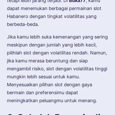
tetapi lebih jarang terjadi. Di
Buka77
, kamu
dapat menemukan berbagai permainan slot
Habanero dengan tingkat volatilitas yang
berbeda-beda.
Jika kamu lebih suka kemenangan yang sering
meskipun dengan jumlah yang lebih kecil,
pilihlah slot dengan volatilitas rendah. Namun,
jika kamu merasa beruntung dan siap
mengambil risiko, slot dengan volatilitas tinggi
mungkin lebih sesuai untuk kamu.
Menyesuaikan pilihan slot dengan gaya
bermain dan preferensimu dapat
meningkatkan peluangmu untuk menang.