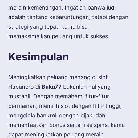
meraih kemenangan. Ingatlah bahwa judi
adalah tentang keberuntungan, tetapi dengan
strategi yang tepat, kamu bisa
memaksimalkan peluang untuk sukses.
Kesimpulan
Meningkatkan peluang menang di slot
Habanero di
Buka77
bukanlah hal yang
mustahil. Dengan memahami fitur-fitur
permainan, memilih slot dengan RTP tinggi,
mengelola bankroll dengan bijak, dan
memanfaatkan bonus serta free spins, kamu
dapat meningkatkan peluang meraih