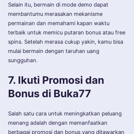
Selain itu, bermain di mode demo dapat
membantumu merasakan mekanisme
permainan dan memahami kapan waktu
terbaik untuk memicu putaran bonus atau free
spins. Setelah merasa cukup yakin, kamu bisa
mulai bermain dengan taruhan uang
sungguhan.
7.
Ikuti Promosi dan
Bonus di Buka77
Salah satu cara untuk meningkatkan peluang
menang adalah dengan memanfaatkan
berbagai promosi dan bonus yang ditawarkan